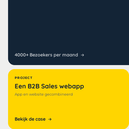
4000+ Bezoekers per maand
PROJECT
Een B2B Sales webapp
App en website gecombineerd
Bekijk de case