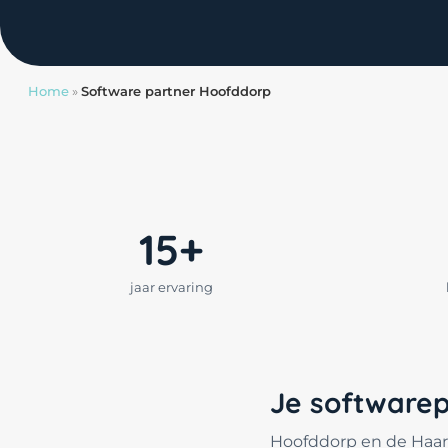
Home
»
Software partner Hoofddorp
15+
jaar ervaring
Je software
Hoofddorp en de Haarl