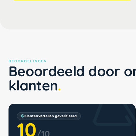
BEOORDELINGEN
Beoordeeld door o
klanten
KlantenVertellen geverifieerd
10
/10