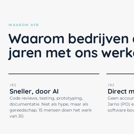
WAAROM AYB
Waarom bedrijven 
jaren met ons wer
/01
/02
Sneller, door AI
Direct 
Code reviews, testing, prototyping,
Geen accoun
documentatie. Niet als hype, maar als
Jarno (PO) e
gereedschap. 15 mensen doen het werk
software bo
van 30.