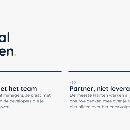
al
ken
/03
met het team
Partner, niet levera
tmanagers. Je praat met
De meeste klanten werken al
n de developers die je
ons. We denken mee over je 
uwen.
niet alleen over het eerstvolg