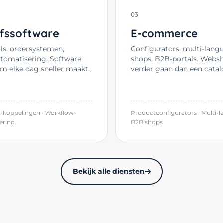
03
jfssoftware
E-commerce
ols, ordersystemen,
Configurators, multi-lang
tomatisering. Software
shops, B2B-portals. Webs
am elke dag sneller maakt.
verder gaan dan een catal
-koppelingen · Workflow-
Productconfigurators · Multi-l
ering
B2B shops
Bekijk alle diensten