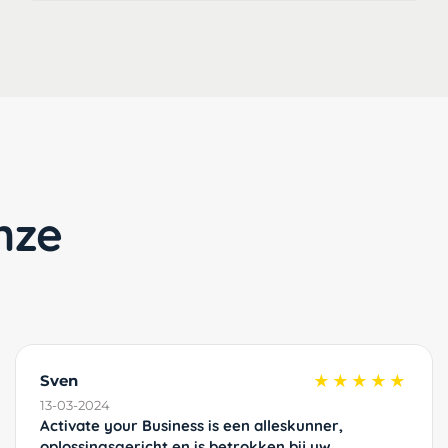
nze
Sven
★★★★★
13-03-2024
Activate your Business is een alleskunner,
oplossingsgericht en is betrokken bij uw