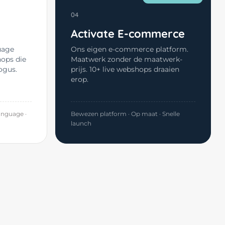
04
Activate E-commerce
uage
Ons eigen e-commerce platform.
hops die
Maatwerk zonder de maatwerk-
ogus.
prijs. 10+ live webshops draaien
erop.
anguage ·
Bewezen platform · Op maat · Snelle
launch