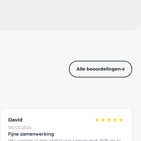
Alle beoordelingen
David
★★★★★
06-03-2024
Fijne samenwerking
Wij werken al een aantal jaar samen met AYB en zij