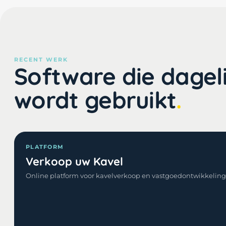
RECENT WERK
Software die dageli
wordt gebruikt
PLATFORM
Verkoop uw Kavel
Online platform voor kavelverkoop en vastgoedontwikkeling