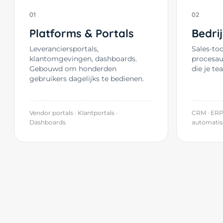
01
02
Platforms & Portals
Bedri
Leveranciersportals,
Sales-to
klantomgevingen, dashboards.
procesau
Gebouwd om honderden
die je te
gebruikers dagelijks te bedienen.
Vendor portals · Klantportals ·
CRM · ERP
Dashboards
automatis