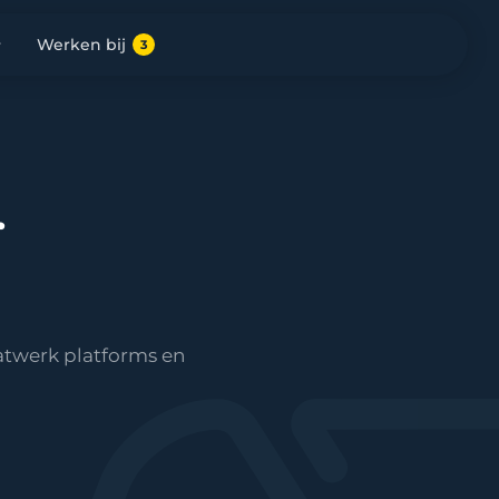
Werken bij
3
r
atwerk platforms en