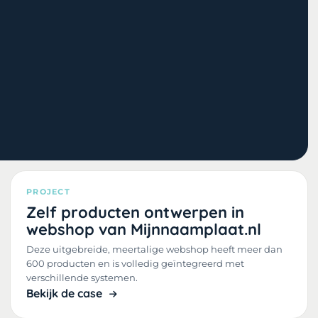
PROJECT
Zelf producten ontwerpen in
webshop van Mijnnaamplaat.nl
Deze uitgebreide, meertalige webshop heeft meer dan
600 producten en is volledig geïntegreerd met
verschillende systemen.
Bekijk de case