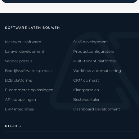
SOFTWARE LATEN BOUWEN
Maatwerk software
SaaS development
Laravel development
Productconfigurators
Vendor portals
Multi-tenant platforms
Bedrijfssoftware op maat
Workflow automatisering
B2B platforms
CRM op maat
E-commerce oplossingen
Klantportalen
API koppelingen
Bestelportalen
ERP integraties
Dashboard development
REGIO'S