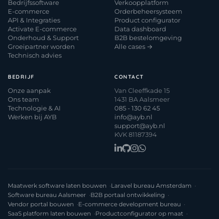
Bedrijfssoftware
Verkoopplatform
E-commerce
Orderbeheersysteem
API & Integraties
Product configurator
Activate E-commerce
Data dashboard
Onderhoud & Support
B2B bestelomgeving
Groeipartner worden
Alle cases →
Technisch advies
BEDRIJF
CONTACT
Onze aanpak
Van Cleeffkade 15
Ons team
1431 BA Aalsmeer
Technologie & AI
085 - 130 62 45
Werken bij AYB
info@ayb.nl
support@ayb.nl
KVK 81187394
Maatwerk software laten bouwen
Laravel bureau Amsterdam
Software bureau Aalsmeer
B2B portaal ontwikkeling
Vendor portal bouwen
E-commerce development bureau
SaaS platform laten bouwen
Productconfigurator op maat