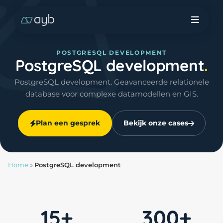
POSTGRESQL DEVELOPMENT
PostgreSQL development
PostgreSQL development. Geavanceerde relationele
database voor complexe datamodellen en GIS.
Plan een gesprek
Bekijk onze cases
Home
»
PostgreSQL development
15+
300+