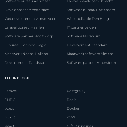
Software bureau Aalsmeer
Laravel developers Utrecht
Development Amsterdam
Software bureau Rotterdam
Webdevelopment Amstelveen
Webapplicatie Den Haag
Laravel bureau Haarlem
IT partner Leiden
Software partner Hoofddorp
Software Hilversum
IT bureau Schiphol-regio
Development Zaandam
Maatwerk Noord-Holland
Maatwerk software Almere
Development Randstad
Software partner Amersfoort
TECHNOLOGIE
Laravel
PostgreSQL
PHP 8
Redis
Vue.js
Docker
Nuxt 3
AWS
React
CI/CD pipelines