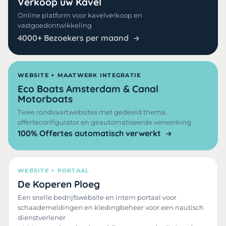
Verkoop uw Kavel
Online platform voor kavelverkoop en
vastgoedontwikkeling
4000+ Bezoekers per maand
WEBSITE + MAATWERK INTEGRATIE
Eco Boats Amsterdam & Canal
Motorboats
Twee rondvaartwebsites met gedeeld thema,
offerteconfigulator en geautomatiseerde verwerking
100% Offertes automatisch verwerkt
WEBSITE + PORTAAL
De Koperen Ploeg
Een snelle bedrijfswebsite en intern portaal voor
schaademeldingen en kledingbeheer voor een nautisch
dienstverlener