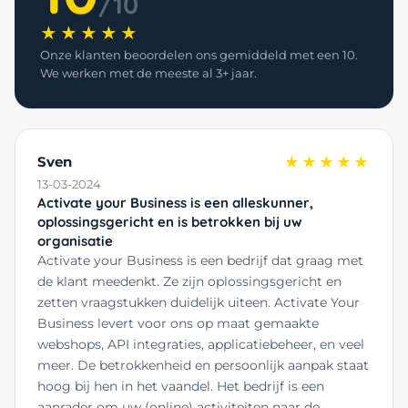
/10
★★★★★
Onze klanten beoordelen ons gemiddeld met een 10.
We werken met de meeste al 3+ jaar.
Sven
★★★★★
13-03-2024
Activate your Business is een alleskunner,
oplossingsgericht en is betrokken bij uw
organisatie
Activate your Business is een bedrijf dat graag met
de klant meedenkt. Ze zijn oplossingsgericht en
zetten vraagstukken duidelijk uiteen. Activate Your
Business levert voor ons op maat gemaakte
webshops, API integraties, applicatiebeheer, en veel
meer. De betrokkenheid en persoonlijk aanpak staat
hoog bij hen in het vaandel. Het bedrijf is een
aanrader om uw (online) activiteiten naar de