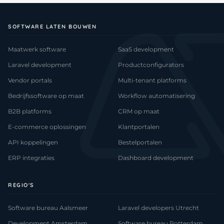
SOFTWARE LATEN BOUWEN
Maatwerk software
SaaS development
Laravel development
Productconfigurators
Vendor portals
Multi-tenant platforms
Bedrijfssoftware op maat
Workflow automatisering
B2B platforms
CRM op maat
E-commerce oplossingen
Klantportalen
API koppelingen
Bestelportalen
ERP integraties
Dashboard development
REGIO'S
Software bureau Aalsmeer
Laravel developers Utrecht
Development Amsterdam
Software bureau Rotterdam