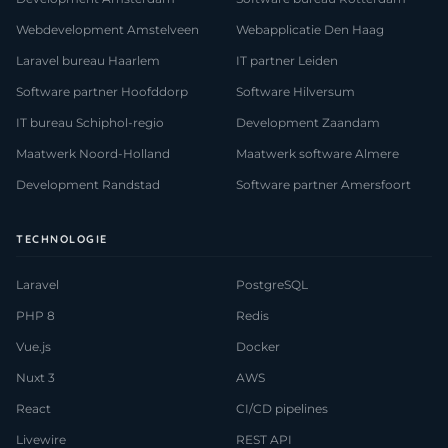
Webdevelopment Amstelveen
Webapplicatie Den Haag
Laravel bureau Haarlem
IT partner Leiden
Software partner Hoofddorp
Software Hilversum
IT bureau Schiphol-regio
Development Zaandam
Maatwerk Noord-Holland
Maatwerk software Almere
Development Randstad
Software partner Amersfoort
TECHNOLOGIE
Laravel
PostgreSQL
PHP 8
Redis
Vue.js
Docker
Nuxt 3
AWS
React
CI/CD pipelines
Livewire
REST API