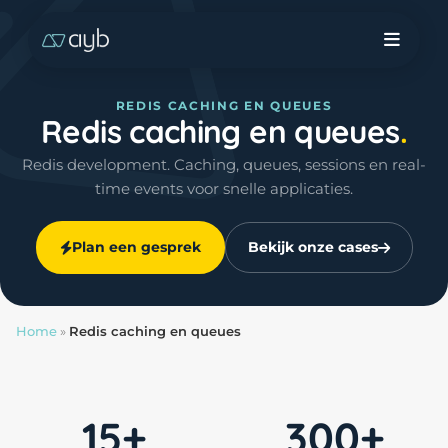
REDIS CACHING EN QUEUES
Redis caching en queues
Redis development. Caching, queues, sessions en real-
time events voor snelle applicaties.
Plan een gesprek
Bekijk onze cases
Home
»
Redis caching en queues
15+
300+