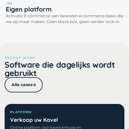
/04
Eigen platform
Activate E-commerce: een bewezen e-commerce basis die
we op maat maken. Geen black box, geen vendor lock-in.
RECENT WERK
Software die dagelijks wordt
gebruikt
Alle cases
PLATFORM
Verkoop uw Kavel
Online platform voor kavelverkoop en