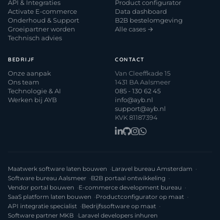
API & Integraties
Product configurator
Activate E-commerce
Data dashboard
Onderhoud & Support
B2B bestelomgeving
Groeipartner worden
Alle cases →
Technisch advies
BEDRIJF
CONTACT
Onze aanpak
Van Cleeffkade 15
Ons team
1431 BA Aalsmeer
Technologie & AI
085 - 130 62 45
Werken bij AYB
info@ayb.nl
support@ayb.nl
KVK 81187394
Maatwerk software laten bouwen
Laravel bureau Amsterdam
Software bureau Aalsmeer
B2B portaal ontwikkeling
Vendor portal bouwen
E-commerce development bureau
SaaS platform laten bouwen
Productconfigurator op maat
API integratie specialist
Bedrijfssoftware op maat
Software partner MKB
Laravel developers inhuren