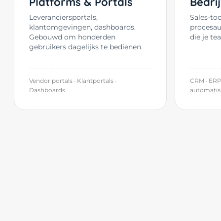
Platforms & Portals
Bedri
Leveranciersportals,
Sales-to
klantomgevingen, dashboards.
procesau
Gebouwd om honderden
die je te
gebruikers dagelijks te bedienen.
Vendor portals · Klantportals ·
CRM · ERP
Dashboards
automatis