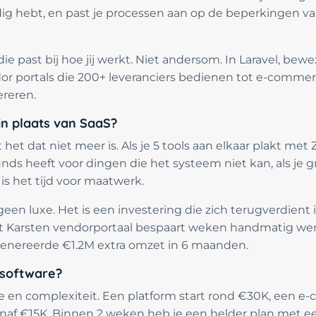
odig hebt, en past je processen aan op de beperkingen va
e past bij hoe jij werkt. Niet andersom. In Laravel, bew
ndor portals die 200+ leveranciers bedienen tot e-commer
reren.
 plaats van SaaS?
het dat niet meer is. Als je 5 tools aan elkaar plakt met Z
s heeft voor dingen die het systeem niet kan, als je gr
is het tijd voor maatwerk.
een luxe. Het is een investering die zich terugverdient in
t Karsten vendorportaal bespaart weken handmatig werk
genereerde €1.2M extra omzet in 6 maanden.
software?
e en complexiteit. Een platform start rond €30K, een 
anaf €15K. Binnen 2 weken heb je een helder plan met ee