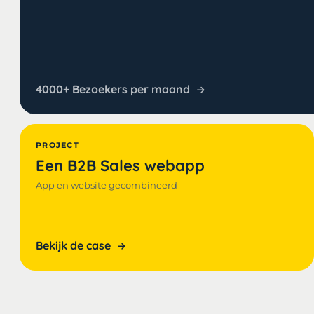
4000+ Bezoekers per maand
PROJECT
Een B2B Sales webapp
App en website gecombineerd
Bekijk de case