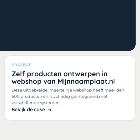
PROJECT
Zelf producten ontwerpen in
webshop van Mijnnaamplaat.nl
Deze uitgebreide, meertalige webshop heeft meer dan
600 producten en is volledig geïntegreerd met
verschillende systemen.
Bekijk de case