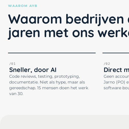
WAAROM AYB
Waarom bedrijven 
jaren met ons wer
/01
/02
Sneller, door AI
Direct 
Code reviews, testing, prototyping,
Geen accoun
documentatie. Niet als hype, maar als
Jarno (PO) e
gereedschap. 15 mensen doen het werk
software bo
van 30.