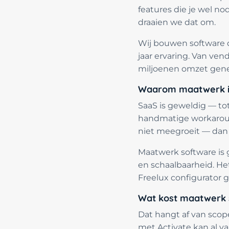
features die je wel n
draaien we dat om.
Wij bouwen software di
jaar ervaring. Van ve
miljoenen omzet gene
Waarom maatwerk in
SaaS is geweldig — tot 
handmatige workaround
niet meegroeit — dan 
Maatwerk software is g
en schaalbaarheid. He
Freelux configurator 
Wat kost maatwerk 
Dat hangt af van scop
met Activate kan al v