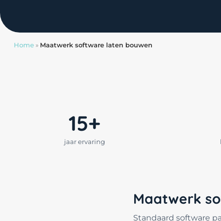
Home
»
Maatwerk software laten bouwen
15+
jaar ervaring
Maatwerk sof
Standaard software pas