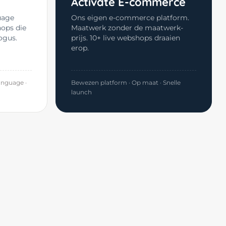
Activate E-commerce
uage
Ons eigen e-commerce platform.
hops die
Maatwerk zonder de maatwerk-
ogus.
prijs. 10+ live webshops draaien
erop.
anguage ·
Bewezen platform · Op maat · Snelle
launch