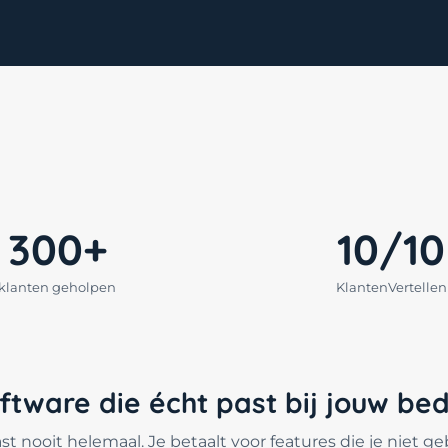
300+
10/10
klanten geholpen
KlantenVertellen
tware die écht past bij jouw bedr
t nooit helemaal. Je betaalt voor features die je niet ge