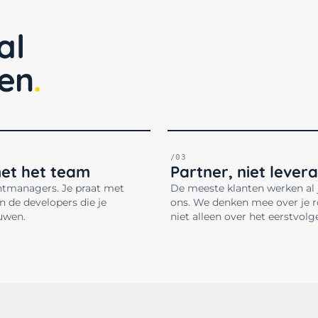
al
ken
/03
met het team
Partner, niet levera
tmanagers. Je praat met
De meeste klanten werken al
n de developers die je
ons. We denken mee over je 
uwen.
niet alleen over het eerstvolg