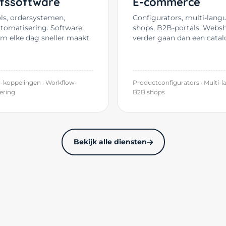
jfssoftware
E-commerce
ols, ordersystemen,
Configurators, multi-lang
tomatisering. Software
shops, B2B-portals. Webs
am elke dag sneller maakt.
verder gaan dan een catal
-koppelingen · Workflow-
Productconfigurators · Multi-l
ering
B2B shops
Bekijk alle diensten