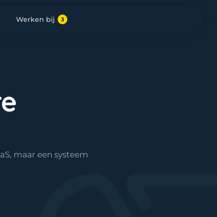
Werken bij
3
re
aaS, maar een systeem