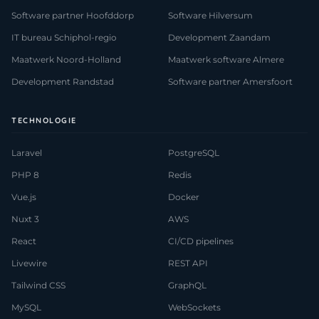
Software partner Hoofddorp
Software Hilversum
IT bureau Schiphol-regio
Development Zaandam
Maatwerk Noord-Holland
Maatwerk software Almere
Development Randstad
Software partner Amersfoort
TECHNOLOGIE
Laravel
PostgreSQL
PHP 8
Redis
Vue.js
Docker
Nuxt 3
AWS
React
CI/CD pipelines
Livewire
REST API
Tailwind CSS
GraphQL
MySQL
WebSockets