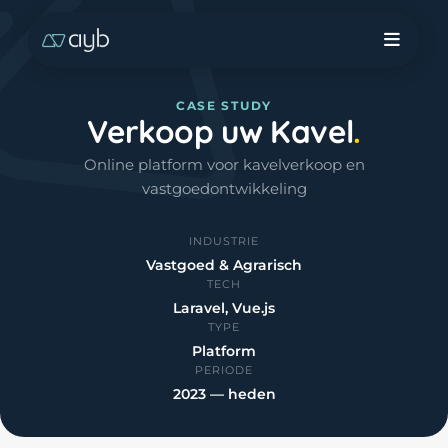
CASE STUDY
Verkoop uw Kavel
Online platform voor kavelverkoop en
vastgoedontwikkeling
INDUSTRIE
Vastgoed & Agrarisch
TECH
Laravel, Vue.js
TYPE
Platform
PERIODE
2023 — heden