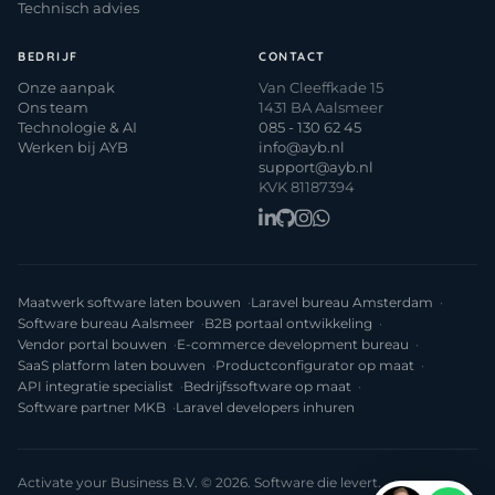
Technisch advies
BEDRIJF
CONTACT
Onze aanpak
Van Cleeffkade 15
Ons team
1431 BA Aalsmeer
Technologie & AI
085 - 130 62 45
Werken bij AYB
info@ayb.nl
support@ayb.nl
KVK 81187394
Maatwerk software laten bouwen
Laravel bureau Amsterdam
Software bureau Aalsmeer
B2B portaal ontwikkeling
Vendor portal bouwen
E-commerce development bureau
SaaS platform laten bouwen
Productconfigurator op maat
API integratie specialist
Bedrijfssoftware op maat
Software partner MKB
Laravel developers inhuren
Activate your Business B.V. © 2026. Software die levert.