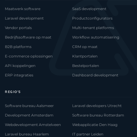
Maatwerk software
SaaS development
Laravel development
Productconfigurators
Vendor portals
Multi-tenant platforms
Bedrijfssoftware op maat
Workflow automatisering
B2B platforms
CRM op maat
E-commerce oplossingen
Klantportalen
API koppelingen
Bestelportalen
ERP integraties
Dashboard development
REGIO'S
Software bureau Aalsmeer
Laravel developers Utrecht
Development Amsterdam
Software bureau Rotterdam
Webdevelopment Amstelveen
Webapplicatie Den Haag
Laravel bureau Haarlem
IT partner Leiden