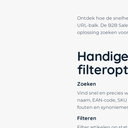
Ontdek hoe de snelh
URL-balk. De B2B Sale
oplossing zoeken voor
Handige
filteropt
Zoeken
Vind snel en precies 
naam, EAN-code, SKU o
fouten en synoniemen, z
Filteren
Filter artikelen op sta