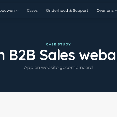
 bouwen
Cases
Onderhoud & Support
Over ons
CASE STUDY
n B2B Sales web
App en website gecombineerd