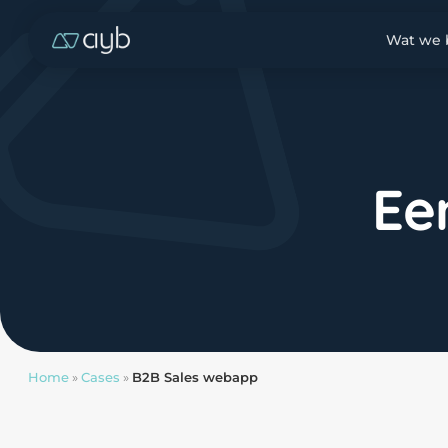
Wat we
Ee
Home
»
Cases
»
B2B Sales webapp