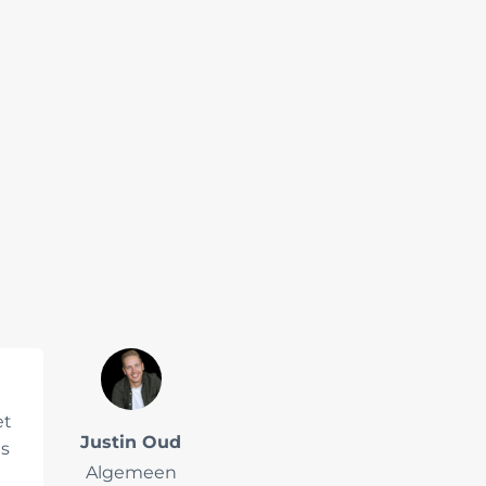
et
Justin Oud
es
Algemeen