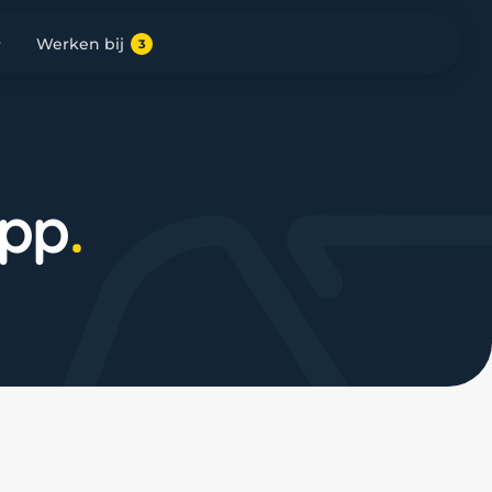
Werken bij
3
app