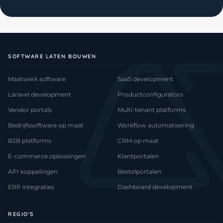
SOFTWARE LATEN BOUWEN
Maatwerk software
SaaS development
Laravel development
Productconfigurators
Vendor portals
Multi-tenant platforms
Bedrijfssoftware op maat
Workflow automatisering
B2B platforms
CRM op maat
E-commerce oplossingen
Klantportalen
API koppelingen
Bestelportalen
ERP integraties
Dashboard development
REGIO'S