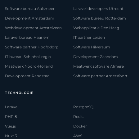
Software bureau Aalsmeer
Laravel developers Utrecht
Development Amsterdam
Software bureau Rotterdam
Webdevelopment Amstelveen
Webapplicatie Den Haag
Laravel bureau Haarlem
IT partner Leiden
Software partner Hoofddorp
Software Hilversum
IT bureau Schiphol-regio
Development Zaandam
Maatwerk Noord-Holland
Maatwerk software Almere
Development Randstad
Software partner Amersfoort
TECHNOLOGIE
Laravel
PostgreSQL
PHP 8
Redis
Vue.js
Docker
Nuxt 3
AWS