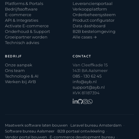
Platforms & Portals
Leveranciersportaal
Bedrijfssoftware
Verkoopplatform
E-commerce
Orderbeheersysteem
API & Integraties
Product configurator
Activate E-commerce
Data dashboard
Onderhoud & Support
B2B bestelomgeving
Groeipartner worden
Alle cases →
Technisch advies
BEDRIJF
CONTACT
Onze aanpak
Van Cleeffkade 15
Ons team
1431 BA Aalsmeer
Technologie & AI
085 - 130 62 45
Werken bij AYB
info@ayb.nl
support@ayb.nl
KVK 81187394
Maatwerk software laten bouwen
Laravel bureau Amsterdam
Software bureau Aalsmeer
B2B portaal ontwikkeling
Vendor portal bouwen
E-commerce development bureau