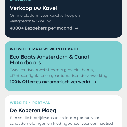
PLATFORM
Verkoop uw Kavel
Online platform voor kavelverkoop en
vastgoedontwikkeling
4000+ Bezoekers per maand
WEBSITE + MAATWERK INTEGRATIE
Eco Boats Amsterdam & Canal
Motorboats
Twee rondvaartwebsites met gedeeld thema,
offerteconfigulator en geautomatiseerde verwerking
100% Offertes automatisch verwerkt
WEBSITE + PORTAAL
De Koperen Ploeg
Een snelle bedrijfswebsite en intern portaal voor
schaademeldingen en kledingbeheer voor een nautisch