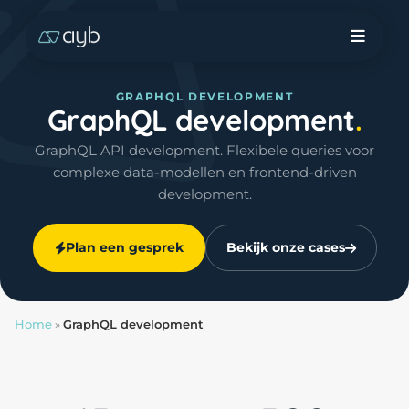
GRAPHQL DEVELOPMENT
GraphQL development
GraphQL API development. Flexibele queries voor
complexe data-modellen en frontend-driven
development.
Plan een gesprek
Bekijk onze cases
Home
»
GraphQL development