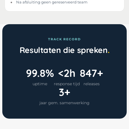
Na afsluiting geen gereserveerd team
TRACK RECORD
Resultaten die spreken
99.8%
<2h
847+
uptime
response tijd
releases
3+
jaar gem. samenwerking