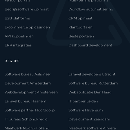
Vendor portals
Multi-tenant platforms
Bedrijfssoftware op maat
Workflow automatisering
B2B platforms
CRM op maat
E-commerce oplossingen
Klantportalen
API koppelingen
Bestelportalen
ERP integraties
Dashboard development
REGIO'S
Software bureau Aalsmeer
Laravel developers Utrecht
Development Amsterdam
Software bureau Rotterdam
Webdevelopment Amstelveen
Webapplicatie Den Haag
Laravel bureau Haarlem
IT partner Leiden
Software partner Hoofddorp
Software Hilversum
IT bureau Schiphol-regio
Development Zaandam
Maatwerk Noord-Holland
Maatwerk software Almere