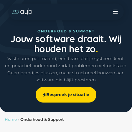
ONDERHOUD & SUPPORT
Jouw software draait. Wij
houden het zo
Vaste uren per maand, een team dat je systeem kent,
en proactief onderhoud zodat problemen niet ontstaan.
Geen brandjes blussen, maar structureel bouwen aan
software die blijft presteren.
Bespreek je situatie
Home
»
Onderhoud & Support