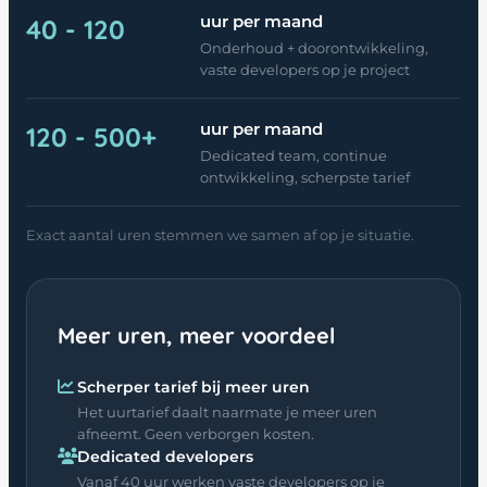
uur per maand
40 - 120
Onderhoud + doorontwikkeling,
vaste developers op je project
uur per maand
120 - 500+
Dedicated team, continue
ontwikkeling, scherpste tarief
Exact aantal uren stemmen we samen af op je situatie.
Meer uren, meer voordeel
Scherper tarief bij meer uren
Het uurtarief daalt naarmate je meer uren
afneemt. Geen verborgen kosten.
Dedicated developers
Vanaf 40 uur werken vaste developers op je