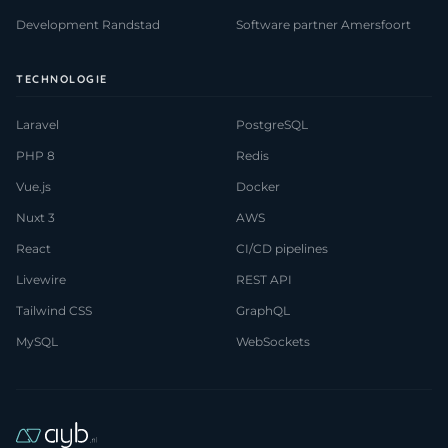
Development Randstad
Software partner Amersfoort
TECHNOLOGIE
Laravel
PostgreSQL
PHP 8
Redis
Vue.js
Docker
Nuxt 3
AWS
React
CI/CD pipelines
Livewire
REST API
Tailwind CSS
GraphQL
MySQL
WebSockets