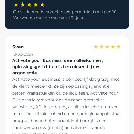
★★★★★
Onze klanten beoordelen ons gemiddeld met een 10.
We werken met de meeste al 3+ jaar.
Sven
★★★★★
13-03-2024
Activate your Business is een alleskunner,
oplossingsgericht en is betrokken bij uw
organisatie
Activate your Business is een bedrijf dat graag met
de klant meedenkt. Ze zijn oplossingsgericht en
zetten vraagstukken duidelijk uiteen. Activate Your
Business levert voor ons op maat gemaakte
webshops, API integraties, applicatiebeheer, en veel
meer. De betrokkenheid en persoonlijk aanpak staat
hoog bij hen in het vaandel. Het bedrijf is een
aanrader om uw (online) activiteiten naar de