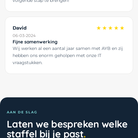
volgende stap te brengen!
David
★★★★★
06-03-2024
Fijne samenwerking
Wij werken al een aantal jaar samen met AYB en zij
hebben ons enorm geholpen met onze IT
vraagstukken.
AAN DE SLAG
Laten we bespreken welke
staffel bij je past
.