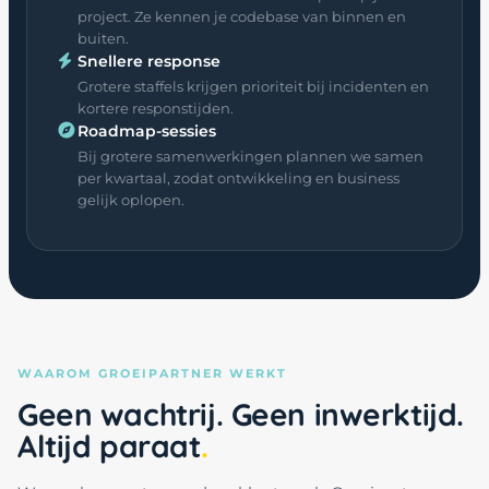
project. Ze kennen je codebase van binnen en
buiten.
Snellere response
Grotere staffels krijgen prioriteit bij incidenten en
kortere responstijden.
Roadmap-sessies
Bij grotere samenwerkingen plannen we samen
per kwartaal, zodat ontwikkeling en business
gelijk oplopen.
WAAROM GROEIPARTNER WERKT
Geen wachtrij. Geen inwerktijd.
Altijd paraat