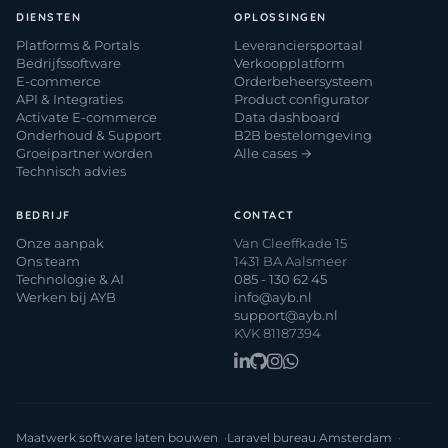
DIENSTEN
OPLOSSINGEN
Platforms & Portals
Leveranciersportaal
Bedrijfssoftware
Verkoopplatform
E-commerce
Orderbeheersysteem
API & Integraties
Product configurator
Activate E-commerce
Data dashboard
Onderhoud & Support
B2B bestelomgeving
Groeipartner worden
Alle cases →
Technisch advies
BEDRIJF
CONTACT
Onze aanpak
Van Cleeffkade 15
Ons team
1431 BA Aalsmeer
Technologie & AI
085 - 130 62 45
Werken bij AYB
info@ayb.nl
support@ayb.nl
KVK 81187394
Maatwerk software laten bouwen
Laravel bureau Amsterdam