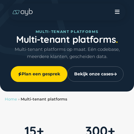
MULTI-TENANT PLATFORMS
Multi-tenant platforms
Multi-tenant platforms op maat. Eén codebase,
meerdere klanten, gescheiden data.
Plan een gesprek
Bekijk onze cases
Home
»
Multi-tenant platforms
15+
300+