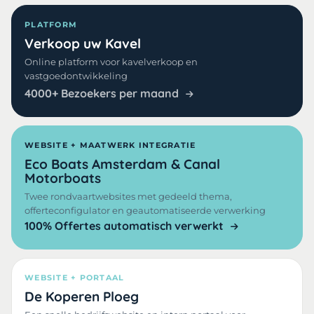
PLATFORM
Verkoop uw Kavel
Online platform voor kavelverkoop en
vastgoedontwikkeling
4000+ Bezoekers per maand
WEBSITE + MAATWERK INTEGRATIE
Eco Boats Amsterdam & Canal
Motorboats
Twee rondvaartwebsites met gedeeld thema,
offerteconfigulator en geautomatiseerde verwerking
100% Offertes automatisch verwerkt
WEBSITE + PORTAAL
De Koperen Ploeg