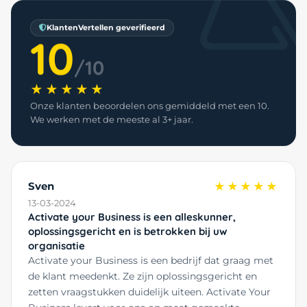
KlantenVertellen geverifieerd
10
/10
★★★★★
Onze klanten beoordelen ons gemiddeld met een 10.
We werken met de meeste al 3+ jaar.
Sven
★★★★★
13-03-2024
Activate your Business is een alleskunner,
oplossingsgericht en is betrokken bij uw
organisatie
Activate your Business is een bedrijf dat graag met
de klant meedenkt. Ze zijn oplossingsgericht en
zetten vraagstukken duidelijk uiteen. Activate Your