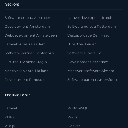
REGIO'S
Software bureau Aalsmeer
Laravel developers Utrecht
Development Amsterdam
Software bureau Rotterdam
Webdevelopment Amstelveen
Webapplicatie Den Haag
Laravel bureau Haarlem
IT partner Leiden
Software partner Hoofddorp
Software Hilversum
IT bureau Schiphol-regio
Development Zaandam
Maatwerk Noord-Holland
Maatwerk software Almere
Development Randstad
Software partner Amersfoort
TECHNOLOGIE
Laravel
PostgreSQL
PHP 8
Redis
Vue.js
Docker