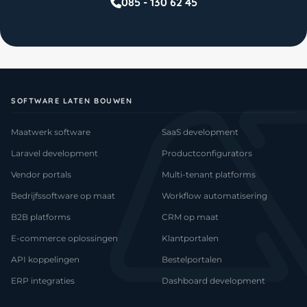
085 - 130 62 45
SOFTWARE LATEN BOUWEN
Maatwerk software
SaaS development
Laravel development
Productconfigurators
Vendor portals
Multi-tenant platforms
Bedrijfssoftware op maat
Workflow automatisering
B2B platforms
CRM op maat
E-commerce oplossingen
Klantportalen
API koppelingen
Bestelportalen
ERP integraties
Dashboard development