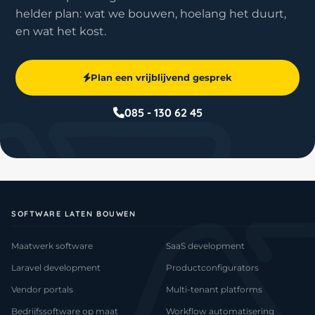
helder plan: wat we bouwen, hoelang het duurt,
en wat het kost.
Plan een vrijblijvend gesprek
085 - 130 62 45
SOFTWARE LATEN BOUWEN
Maatwerk software
SaaS development
Laravel development
Productconfigurators
Vendor portals
Multi-tenant platforms
Bedrijfssoftware op maat
Workflow automatisering