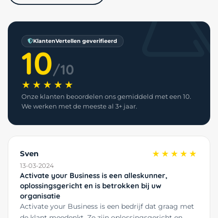
KlantenVertellen geverifieerd
10
/10
★★★★★
Onze klanten beoordelen ons gemiddeld met een 10.
We werken met de meeste al 3+ jaar.
Sven
★★★★★
13-03-2024
Activate your Business is een alleskunner,
oplossingsgericht en is betrokken bij uw
organisatie
Activate your Business is een bedrijf dat graag met
de klant meedenkt. Ze zijn oplossingsgericht en