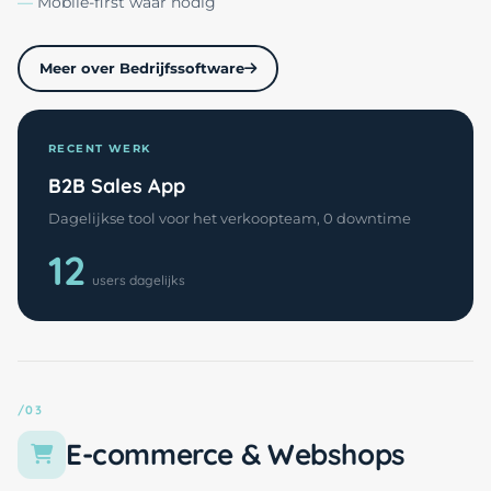
Mobile-first waar nodig
Meer over Bedrijfssoftware
RECENT WERK
B2B Sales App
Dagelijkse tool voor het verkoopteam, 0 downtime
12
users dagelijks
/03
E-commerce & Webshops