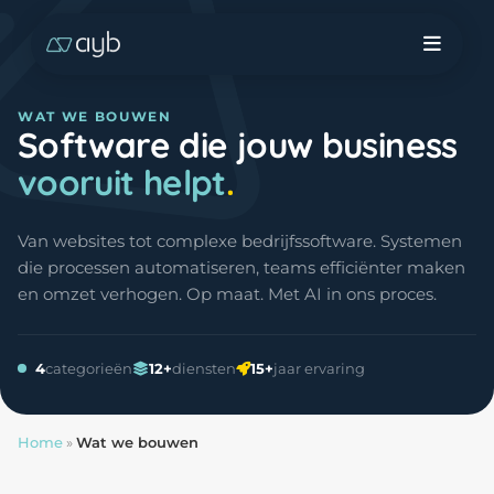
WAT WE BOUWEN
Software die jouw business
vooruit helpt
Van websites tot complexe bedrijfssoftware. Systemen
die processen automatiseren, teams efficiënter maken
en omzet verhogen. Op maat. Met AI in ons proces.
4
categorieën
12+
diensten
15+
jaar ervaring
Home
»
Wat we bouwen