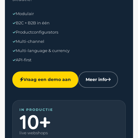
Modulair
B2C + B2B in één
Productconfigurators
Multi-channel
Multi-language & currency
API-first
Vraag een demo aan
Meer info
IN PRODUCTIE
10+
live webshops