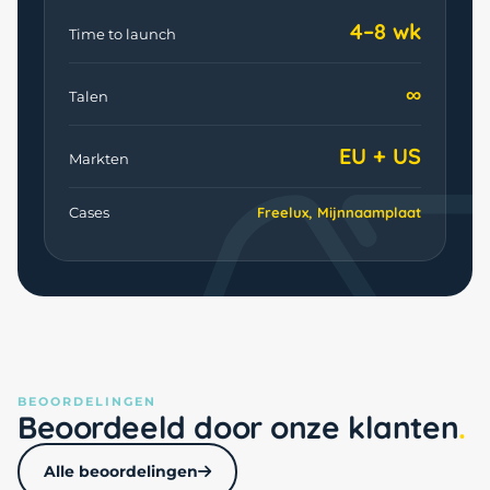
4–8 wk
Time to launch
∞
Talen
EU + US
Markten
Cases
Freelux, Mijnnaamplaat
BEOORDELINGEN
Beoordeeld door onze klanten
Alle beoordelingen