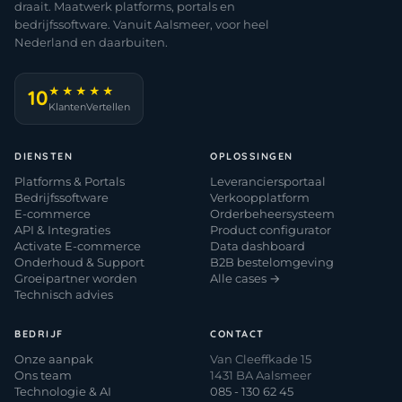
draait. Maatwerk platforms, portals en
bedrijfssoftware. Vanuit Aalsmeer, voor heel
Nederland en daarbuiten.
★★★★★
10
KlantenVertellen
DIENSTEN
OPLOSSINGEN
Platforms & Portals
Leveranciersportaal
Bedrijfssoftware
Verkoopplatform
E-commerce
Orderbeheersysteem
API & Integraties
Product configurator
Activate E-commerce
Data dashboard
Onderhoud & Support
B2B bestelomgeving
Groeipartner worden
Alle cases →
Technisch advies
BEDRIJF
CONTACT
Onze aanpak
Van Cleeffkade 15
Ons team
1431 BA Aalsmeer
Technologie & AI
085 - 130 62 45