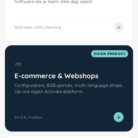
Software die je team elke dag opent.
B2B sales, CRM, planning
EIGEN PRODUCT
/03
E-commerce & Webshops
Configurators, B2B-portals, multi-language shops.
Op ons eigen Activate platform.
24 ICE, Freelux