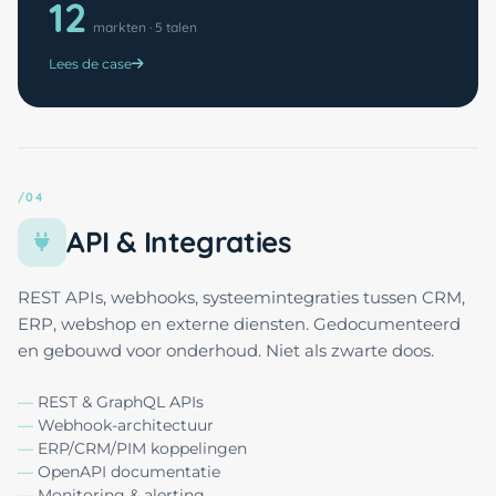
12
markten · 5 talen
Lees de case
/04
API & Integraties
REST APIs, webhooks, systeemintegraties tussen CRM,
ERP, webshop en externe diensten. Gedocumenteerd
en gebouwd voor onderhoud. Niet als zwarte doos.
REST & GraphQL APIs
Webhook-architectuur
ERP/CRM/PIM koppelingen
OpenAPI documentatie
Monitoring & alerting