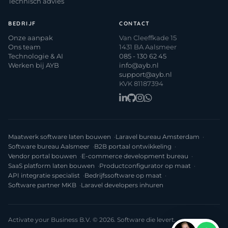
Technisch advies
BEDRIJF
CONTACT
Onze aanpak
Van Cleeffkade 15
Ons team
1431 BA Aalsmeer
Technologie & AI
085 - 130 62 45
Werken bij AYB
info@ayb.nl
support@ayb.nl
KVK 81187394
Maatwerk software laten bouwen
Laravel bureau Amsterdam
Software bureau Aalsmeer
B2B portaal ontwikkeling
Vendor portal bouwen
E-commerce development bureau
SaaS platform laten bouwen
Productconfigurator op maat
API integratie specialist
Bedrijfssoftware op maat
Software partner MKB
Laravel developers inhuren
Activate your Business B.V. © 2026. Software die levert.