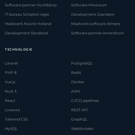
Software partner Hoofddorp
Software Hilversum
IT bureau Schiphol-regio
Development Zaandam
Maatwerk Noord-Holland
Maatwerk software Almere
Development Randstad
Software partner Amersfoort
TECHNOLOGIE
Laravel
PostgreSQL
PHP 8
Redis
Vue.js
Docker
Nuxt 3
AWS
React
CI/CD pipelines
Livewire
REST API
Tailwind CSS
GraphQL
MySQL
WebSockets