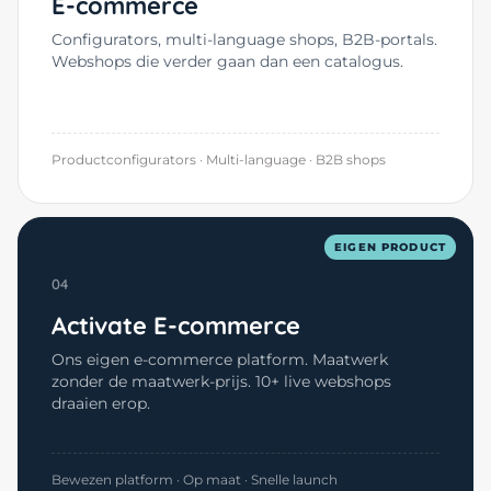
E-commerce
Configurators, multi-language shops, B2B-portals.
Webshops die verder gaan dan een catalogus.
Productconfigurators · Multi-language · B2B shops
EIGEN PRODUCT
04
Activate E-commerce
Ons eigen e-commerce platform. Maatwerk
zonder de maatwerk-prijs. 10+ live webshops
draaien erop.
Bewezen platform · Op maat · Snelle launch