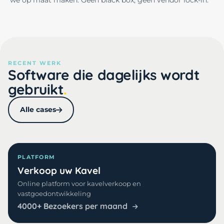
we op maat maken. Geen black box, geen vendor lock-in.
RECENT WERK
Software die dagelijks wordt
gebruikt
Alle cases
PLATFORM
Verkoop uw Kavel
Online platform voor kavelverkoop en
vastgoedontwikkeling
4000+ Bezoekers per maand