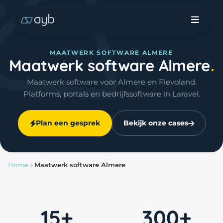
MAATWERK SOFTWARE ALMERE
Maatwerk software Almere
Maatwerk software voor Almere en Flevoland.
Platforms, portals en bedrijfssoftware in Laravel.
Plan een gesprek
Bekijk onze cases
Home
»
Maatwerk software Almere
15+
300+