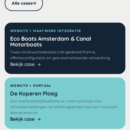
Alle cases
WEBSITE + MAATWERK INTEGRATIE
Eco Boats Amsterdam & Canal
Motorboats
Twee rondvaartwebsites met gedeeld thema,
offerteconfigulator en geautomatiseerde verwerking
Bekijk case
WEBSITE + PORTAAL
De Koperen Ploeg
Een snelle bedrijfswebsite en intern portaal voor
schaademeldingen en kledingbeheer voor een nautisch
dienstverlener
Bekijk case