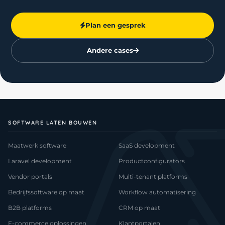
Plan een gesprek
Andere cases
SOFTWARE LATEN BOUWEN
Maatwerk software
SaaS development
Laravel development
Productconfigurators
Vendor portals
Multi-tenant platforms
Bedrijfssoftware op maat
Workflow automatisering
B2B platforms
CRM op maat
E-commerce oplossingen
Klantportalen