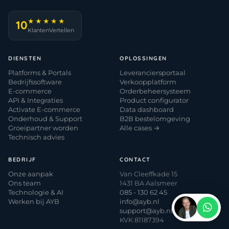
★★★★★
10
KlantenVertellen
DIENSTEN
OPLOSSINGEN
Platforms & Portals
Leveranciersportaal
Bedrijfssoftware
Verkoopplatform
E-commerce
Orderbeheersysteem
API & Integraties
Product configurator
Activate E-commerce
Data dashboard
Onderhoud & Support
B2B bestelomgeving
Groeipartner worden
Alle cases →
Technisch advies
BEDRIJF
CONTACT
Onze aanpak
Van Cleeffkade 15
Ons team
1431 BA Aalsmeer
Technologie & AI
085 - 130 62 45
Werken bij AYB
info@ayb.nl
support@ayb.nl
KVK 81187394