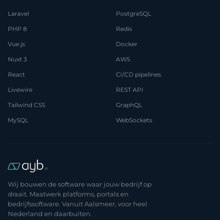
Laravel
PostgreSQL
PHP 8
Redis
Vue.js
Docker
Nuxt 3
AWS
React
CI/CD pipelines
Livewire
REST API
Tailwind CSS
GraphQL
MySQL
WebSockets
Wij bouwen de software waar jouw bedrijf op
draait. Maatwerk platforms, portals en
bedrijfssoftware. Vanuit Aalsmeer, voor heel
Nederland en daarbuiten.