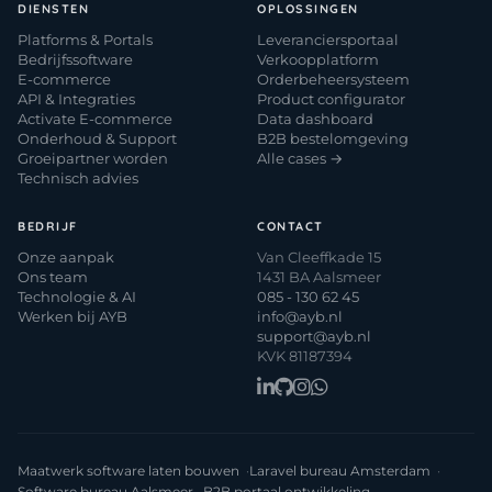
DIENSTEN
OPLOSSINGEN
Platforms & Portals
Leveranciersportaal
Bedrijfssoftware
Verkoopplatform
E-commerce
Orderbeheersysteem
API & Integraties
Product configurator
Activate E-commerce
Data dashboard
Onderhoud & Support
B2B bestelomgeving
Groeipartner worden
Alle cases →
Technisch advies
BEDRIJF
CONTACT
Onze aanpak
Van Cleeffkade 15
Ons team
1431 BA Aalsmeer
Technologie & AI
085 - 130 62 45
Werken bij AYB
info@ayb.nl
support@ayb.nl
KVK 81187394
Maatwerk software laten bouwen
Laravel bureau Amsterdam
Software bureau Aalsmeer
B2B portaal ontwikkeling