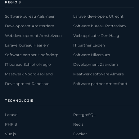
REGIO'S
Software bureau Aalsmeer
Laravel developers Utrecht
Development Amsterdam
Software bureau Rotterdam
Webdevelopment Amstelveen
Webapplicatie Den Haag
Laravel bureau Haarlem
IT partner Leiden
Software partner Hoofddorp
Software Hilversum
IT bureau Schiphol-regio
Development Zaandam
Maatwerk Noord-Holland
Maatwerk software Almere
Development Randstad
Software partner Amersfoort
TECHNOLOGIE
Laravel
PostgreSQL
PHP 8
Redis
Vue.js
Docker