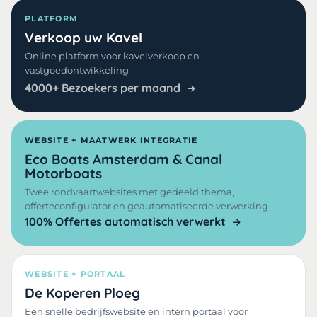
PLATFORM
Verkoop uw Kavel
Online platform voor kavelverkoop en
vastgoedontwikkeling
4000+ Bezoekers per maand
WEBSITE + MAATWERK INTEGRATIE
Eco Boats Amsterdam & Canal
Motorboats
Twee rondvaartwebsites met gedeeld thema,
offerteconfigulator en geautomatiseerde verwerking
100% Offertes automatisch verwerkt
WEBSITE + PORTAAL
De Koperen Ploeg
Een snelle bedrijfswebsite en intern portaal voor