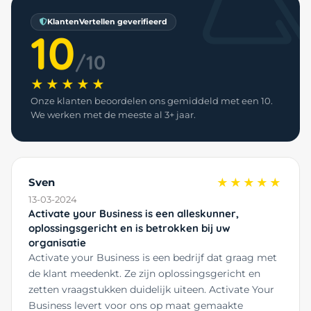
KlantenVertellen geverifieerd
10
/10
★★★★★
Onze klanten beoordelen ons gemiddeld met een 10.
We werken met de meeste al 3+ jaar.
Sven
★★★★★
13-03-2024
Activate your Business is een alleskunner,
oplossingsgericht en is betrokken bij uw
organisatie
Activate your Business is een bedrijf dat graag met
de klant meedenkt. Ze zijn oplossingsgericht en
zetten vraagstukken duidelijk uiteen. Activate Your
Business levert voor ons op maat gemaakte