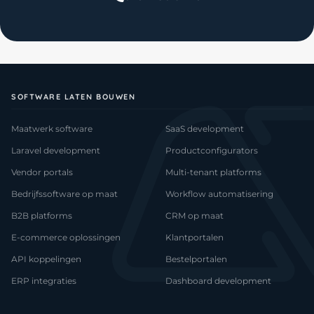
SOFTWARE LATEN BOUWEN
Maatwerk software
SaaS development
Laravel development
Productconfigurators
Vendor portals
Multi-tenant platforms
Bedrijfssoftware op maat
Workflow automatisering
B2B platforms
CRM op maat
E-commerce oplossingen
Klantportalen
API koppelingen
Bestelportalen
ERP integraties
Dashboard development