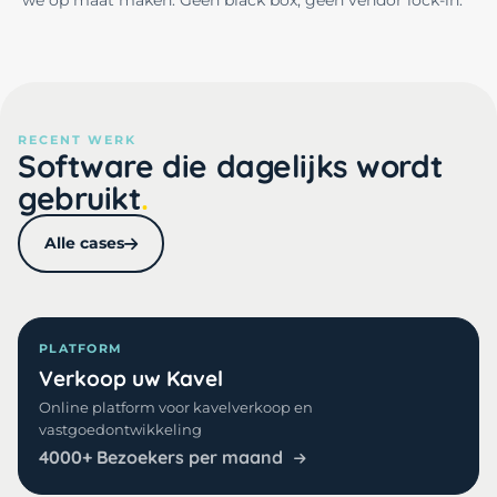
we op maat maken. Geen black box, geen vendor lock-in.
RECENT WERK
Software die dagelijks wordt
gebruikt
Alle cases
PLATFORM
Verkoop uw Kavel
Online platform voor kavelverkoop en
vastgoedontwikkeling
4000+ Bezoekers per maand