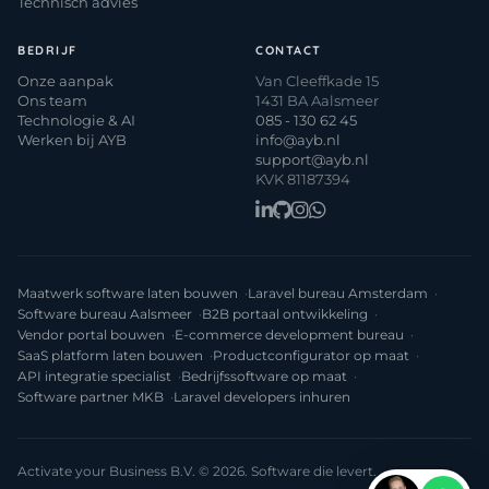
Technisch advies
BEDRIJF
CONTACT
Onze aanpak
Van Cleeffkade 15
Ons team
1431 BA Aalsmeer
Technologie & AI
085 - 130 62 45
Werken bij AYB
info@ayb.nl
support@ayb.nl
KVK 81187394
Maatwerk software laten bouwen
Laravel bureau Amsterdam
Software bureau Aalsmeer
B2B portaal ontwikkeling
Vendor portal bouwen
E-commerce development bureau
SaaS platform laten bouwen
Productconfigurator op maat
API integratie specialist
Bedrijfssoftware op maat
Software partner MKB
Laravel developers inhuren
Activate your Business B.V. © 2026. Software die levert.