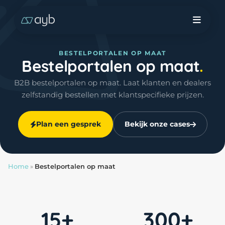
BESTELPORTALEN OP MAAT
Bestelportalen op maat
B2B bestelportalen op maat. Laat klanten en dealers
zelfstandig bestellen met klantspecifieke prijzen.
Plan een gesprek
Bekijk onze cases
Home
»
Bestelportalen op maat
15+
300+