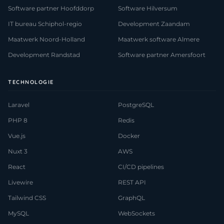
Software partner Hoofddorp
Software Hilversum
IT bureau Schiphol-regio
Development Zaandam
Maatwerk Noord-Holland
Maatwerk software Almere
Development Randstad
Software partner Amersfoort
TECHNOLOGIE
Laravel
PostgreSQL
PHP 8
Redis
Vue.js
Docker
Nuxt 3
AWS
React
CI/CD pipelines
Livewire
REST API
Tailwind CSS
GraphQL
MySQL
WebSockets