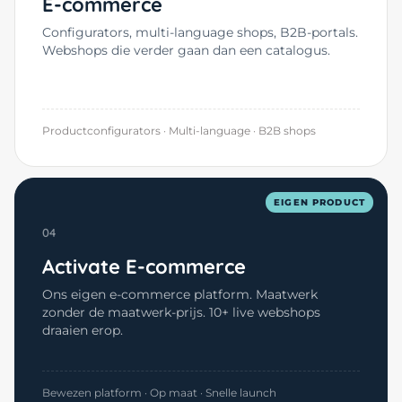
E-commerce
Configurators, multi-language shops, B2B-portals.
Webshops die verder gaan dan een catalogus.
Productconfigurators · Multi-language · B2B shops
EIGEN PRODUCT
04
Activate E-commerce
Ons eigen e-commerce platform. Maatwerk
zonder de maatwerk-prijs. 10+ live webshops
draaien erop.
Bewezen platform · Op maat · Snelle launch