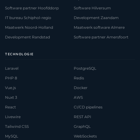
Software partner Hoofddorp
Software Hilversum
IT bureau Schiphol-regio
Development Zaandam
Maatwerk Noord-Holland
Maatwerk software Almere
Development Randstad
Software partner Amersfoort
TECHNOLOGIE
Laravel
PostgreSQL
PHP 8
Redis
Vue.js
Docker
Nuxt 3
AWS
React
CI/CD pipelines
Livewire
REST API
Tailwind CSS
GraphQL
MySQL
WebSockets