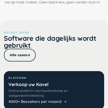
we op maat maken. Geen black box, geen vendor lock-in.
RECENT WERK
Software die dagelijks wordt
gebruikt
Alle cases
PLATFORM
Verkoop uw Kavel
Online platform voor kavelverkoop en
vastgoedontwikkeling
4000+ Bezoekers per maand