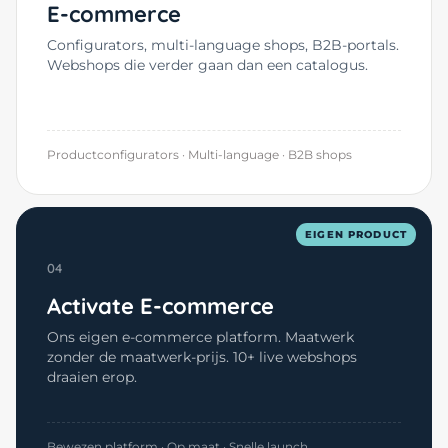
E-commerce
Configurators, multi-language shops, B2B-portals.
Webshops die verder gaan dan een catalogus.
Productconfigurators · Multi-language · B2B shops
EIGEN PRODUCT
04
Activate E-commerce
Ons eigen e-commerce platform. Maatwerk
zonder de maatwerk-prijs. 10+ live webshops
draaien erop.
Bewezen platform · Op maat · Snelle launch