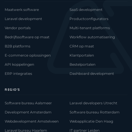
Maatwerk software
SaaS development
Laravel development
Productconfigurators
Vendor portals
Multi-tenant platforms
Bedrijfssoftware op maat
Workflow automatisering
B2B platforms
CRM op maat
E-commerce oplossingen
Klantportalen
API koppelingen
Bestelportalen
ERP integraties
Dashboard development
REGIO'S
Software bureau Aalsmeer
Laravel developers Utrecht
Development Amsterdam
Software bureau Rotterdam
Webdevelopment Amstelveen
Webapplicatie Den Haag
Laravel bureau Haarlem
IT partner Leiden