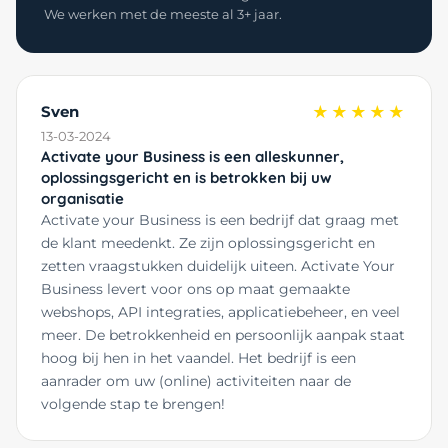
We werken met de meeste al 3+ jaar.
Sven
★★★★★
13-03-2024
Activate your Business is een alleskunner,
oplossingsgericht en is betrokken bij uw
organisatie
Activate your Business is een bedrijf dat graag met
de klant meedenkt. Ze zijn oplossingsgericht en
zetten vraagstukken duidelijk uiteen. Activate Your
Business levert voor ons op maat gemaakte
webshops, API integraties, applicatiebeheer, en veel
meer. De betrokkenheid en persoonlijk aanpak staat
hoog bij hen in het vaandel. Het bedrijf is een
aanrader om uw (online) activiteiten naar de
volgende stap te brengen!