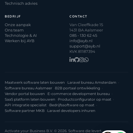
Technisch advies
BEDRIJF
CONTACT
Onze aanpak
Van Cleeffkade 15
Ons team
1431 BA Aalsmeer
Technologie & AI
085 - 130 62 45
Werken bij AYB
info@ayb.nl
support@ayb.nl
KVK 81187394
Maatwerk software laten bouwen
Laravel bureau Amsterdam
Software bureau Aalsmeer
B2B portaal ontwikkeling
Vendor portal bouwen
E-commerce development bureau
SaaS platform laten bouwen
Productconfigurator op maat
API integratie specialist
Bedrijfssoftware op maat
Software partner MKB
Laravel developers inhuren
Activate your Business B.V. © 2026. Software die levert.