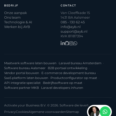
BEDRIJF
CONTACT
Onze aanpak
Van Cleeffkade 15
Ons team
1431 BA Aalsmeer
Technologie & AI
085 - 130 62 45
Werken bij AYB
info@ayb.nl
support@ayb.nl
KVK 81187394
Maatwerk software laten bouwen
Laravel bureau Amsterdam
Software bureau Aalsmeer
B2B portaal ontwikkeling
Vendor portal bouwen
E-commerce development bureau
SaaS platform laten bouwen
Productconfigurator op maat
API integratie specialist
Bedrijfssoftware op maat
Software partner MKB
Laravel developers inhuren
Activate your Business B.V. © 2026. Software die levert.
Privacy
Cookies
Algemene voorwaarden
Sitemap