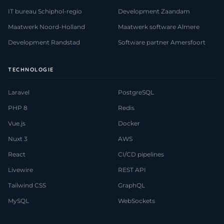
IT bureau Schiphol-regio
Development Zaandam
Maatwerk Noord-Holland
Maatwerk software Almere
Development Randstad
Software partner Amersfoort
TECHNOLOGIE
Laravel
PostgreSQL
PHP 8
Redis
Vue.js
Docker
Nuxt 3
AWS
React
CI/CD pipelines
Livewire
REST API
Tailwind CSS
GraphQL
MySQL
WebSockets