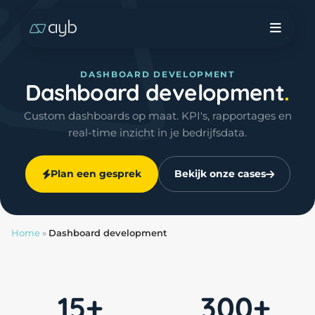
DASHBOARD DEVELOPMENT
Dashboard development
Custom dashboards op maat. KPI's, rapportages en
real-time inzicht in je bedrijfsdata.
Plan een gesprek
Bekijk onze cases
Home
»
Dashboard development
15+
300+