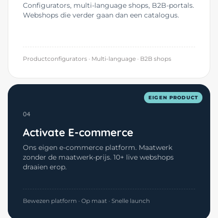
Configurators, multi-language shops, B2B-portals.
Webshops die verder gaan dan een catalogus.
Productconfigurators · Multi-language · B2B shops
EIGEN PRODUCT
04
Activate E-commerce
Ons eigen e-commerce platform. Maatwerk
zonder de maatwerk-prijs. 10+ live webshops
draaien erop.
Bewezen platform · Op maat · Snelle launch