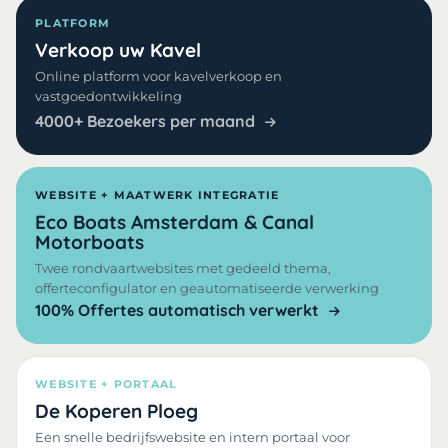
PLATFORM
Verkoop uw Kavel
Online platform voor kavelverkoop en
vastgoedontwikkeling
4000+ Bezoekers per maand
WEBSITE + MAATWERK INTEGRATIE
Eco Boats Amsterdam & Canal
Motorboats
Twee rondvaartwebsites met gedeeld thema,
offerteconfigulator en geautomatiseerde verwerking
100% Offertes automatisch verwerkt
WEBSITE + PORTAAL
De Koperen Ploeg
Een snelle bedrijfswebsite en intern portaal voor