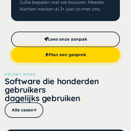
Jullie bepalen wat we bouwen. Meeste
klanten werken al 3+ jaar zo met ons.
Lees onze aanpak
Plan een gesprek
RECENT WERK
Software die honderden
gebruikers
dagelijks gebruiken
Alle cases