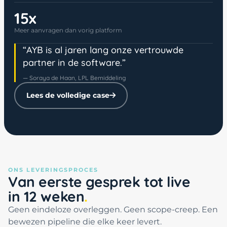
15x
Meer aanvragen dan vorig platform
“AYB is al jaren lang onze vertrouwde
partner in de software.”
— Soraya de Haan, LPL Bemiddeling
Lees de volledige case
ONS LEVERINGSPROCES
Van eerste gesprek tot live
in 12 weken
Geen eindeloze overleggen. Geen scope-creep. Een
bewezen pipeline die elke keer levert.