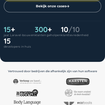
Bekijk onze cases
15
+
300
+
10
/10
jaar Laravel-bouwen
klanten geholpen
klanttevredenheid
15
developers in huis
Vertrouwd door bedrijven die afhankelijk zijn van hun software