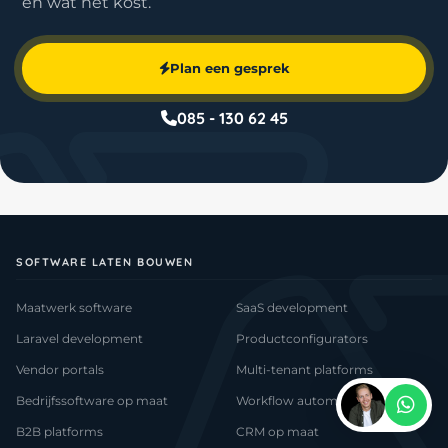
en wat het kost.
Plan een gesprek
085 - 130 62 45
SOFTWARE LATEN BOUWEN
Maatwerk software
SaaS development
Laravel development
Productconfigurators
Vendor portals
Multi-tenant platforms
Bedrijfssoftware op maat
Workflow automatisering
B2B platforms
CRM op maat