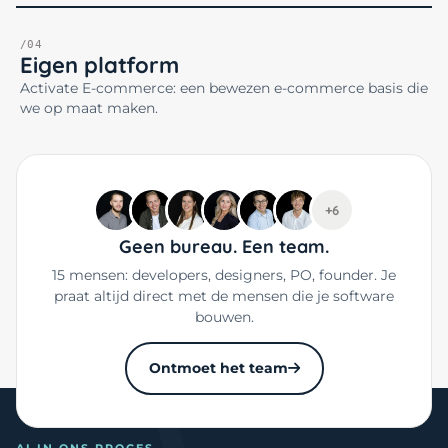
/04
Eigen platform
Activate E-commerce: een bewezen e-commerce basis die
we op maat maken.
+6
Geen bureau. Een team.
15 mensen: developers, designers, PO, founder. Je
praat altijd direct met de mensen die je software
bouwen.
Ontmoet het team
AI IN ONS PROCES