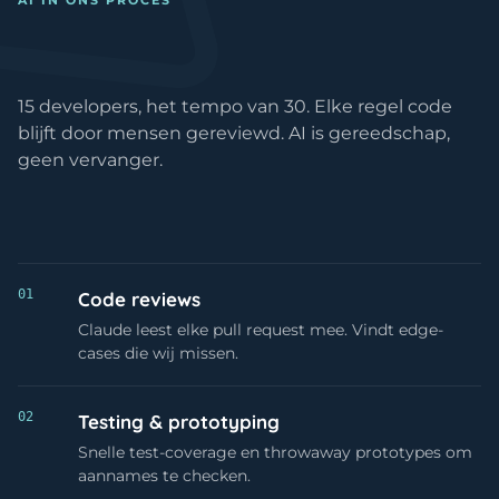
Anderen praten over AI. Wij geb
Wij gebruiken AI.
15 developers, het tempo van 30. Elke regel code
blijft door mensen gereviewd. AI is gereedschap,
geen vervanger.
01
Code reviews
Claude leest elke pull request mee. Vindt edge-
cases die wij missen.
02
Testing & prototyping
Snelle test-coverage en throwaway prototypes om
aannames te checken.