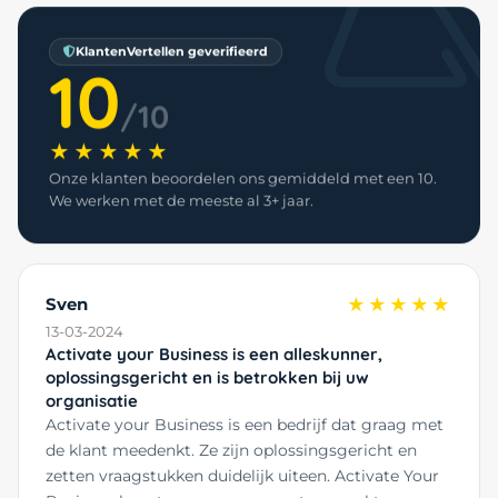
KlantenVertellen geverifieerd
10
/10
★★★★★
Onze klanten beoordelen ons gemiddeld met een 10.
We werken met de meeste al 3+ jaar.
Sven
★★★★★
13-03-2024
Activate your Business is een alleskunner,
oplossingsgericht en is betrokken bij uw
organisatie
Activate your Business is een bedrijf dat graag met
de klant meedenkt. Ze zijn oplossingsgericht en
zetten vraagstukken duidelijk uiteen. Activate Your