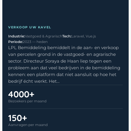
VERKOOP UW KAVEL
Industrie:
Vastgoed & Agrarisch
Tech:
Laravel, Vue.js
Periode:
2023 — heden
LPL Bemiddeling bemiddelt in de aan- en verkoop
van percelen grond in de vastgoed- en agrarische
sector. Directeur Soraya de Haan liep tegen een
probleem aan dat veel bedrijven in de bemiddeling
kennen: een platform dat niet aansluit op hoe het
bedrijf écht werkt. Het…
4000+
Bezoekers per maand
150+
Aanvragen per maand