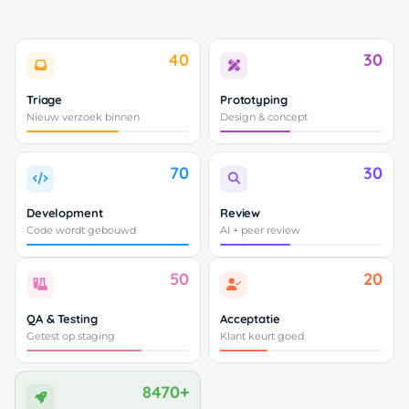
40
30
Triage
Prototyping
Nieuw verzoek binnen
Design & concept
70
30
Development
Review
Code wordt gebouwd
AI + peer review
50
20
QA & Testing
Acceptatie
Getest op staging
Klant keurt goed
8470+