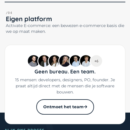
/04
Eigen platform
Activate E-commerce: een bewezen e-commerce basis die
we op maat maken.
+6
Geen bureau. Een team.
15 mensen: developers, designers, PO, founder. Je
praat altijd direct met de mensen die je software
bouwen.
Ontmoet het team
AI IN ONS PROCES