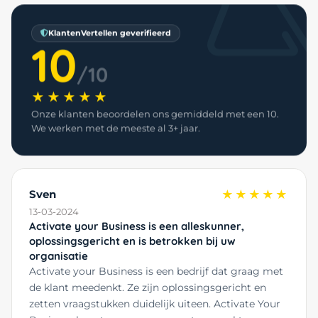
KlantenVertellen geverifieerd
10
/10
★★★★★
Onze klanten beoordelen ons gemiddeld met een 10.
We werken met de meeste al 3+ jaar.
Sven
★★★★★
13-03-2024
Activate your Business is een alleskunner,
oplossingsgericht en is betrokken bij uw
organisatie
Activate your Business is een bedrijf dat graag met
de klant meedenkt. Ze zijn oplossingsgericht en
zetten vraagstukken duidelijk uiteen. Activate Your