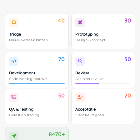
40
30
Triage
Prototyping
Nieuw verzoek binnen
Design & concept
70
30
Development
Review
Code wordt gebouwd
AI + peer review
50
20
QA & Testing
Acceptatie
Getest op staging
Klant keurt goed
8470+