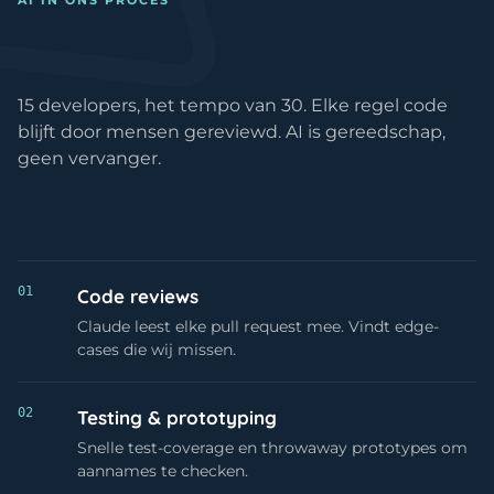
Anderen praten over AI. Wij geb
Wij gebruiken AI.
15 developers, het tempo van 30. Elke regel code
blijft door mensen gereviewd. AI is gereedschap,
geen vervanger.
01
Code reviews
Claude leest elke pull request mee. Vindt edge-
cases die wij missen.
02
Testing & prototyping
Snelle test-coverage en throwaway prototypes om
aannames te checken.