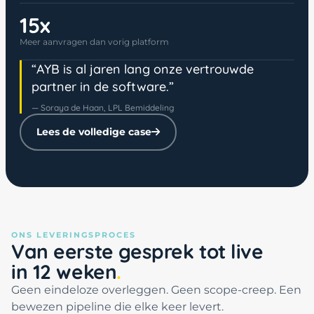
15x
Meer aanvragen dan vorig platform
“AYB is al jaren lang onze vertrouwde
partner in de software.”
— Soraya de Haan, LPL Bemiddeling
Lees de volledige case
ONS LEVERINGSPROCES
Van eerste gesprek tot live
in 12 weken
Geen eindeloze overleggen. Geen scope-creep. Een
bewezen pipeline die elke keer levert.