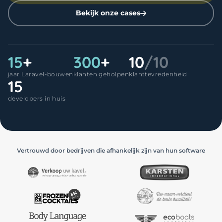
Bekijk onze cases
15
+
300
+
10
/10
jaar Laravel-bouwen
klanten geholpen
klanttevredenheid
15
developers in huis
Vertrouwd door bedrijven die afhankelijk zijn van hun software