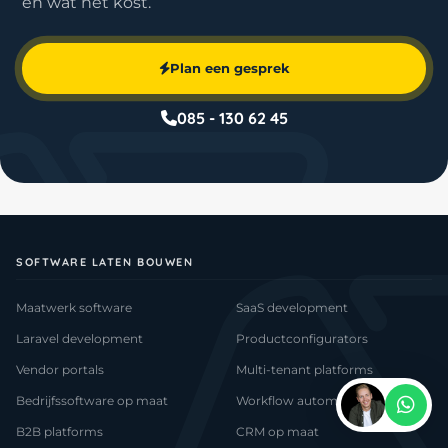
en wat het kost.
Plan een gesprek
085 - 130 62 45
SOFTWARE LATEN BOUWEN
Maatwerk software
SaaS development
Laravel development
Productconfigurators
Vendor portals
Multi-tenant platforms
Bedrijfssoftware op maat
Workflow automatisering
B2B platforms
CRM op maat