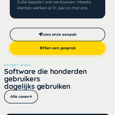
Jullie bepalen wat we bouwen. Meeste
klanten werken al 3+ jaar zo met ons.
Lees onze aanpak
Plan een gesprek
RECENT WERK
Software die honderden
gebruikers
dagelijks gebruiken
Alle cases