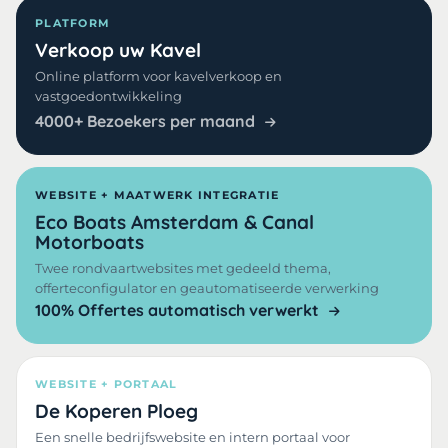
PLATFORM
Verkoop uw Kavel
Online platform voor kavelverkoop en
vastgoedontwikkeling
4000+ Bezoekers per maand
WEBSITE + MAATWERK INTEGRATIE
Eco Boats Amsterdam & Canal
Motorboats
Twee rondvaartwebsites met gedeeld thema,
offerteconfigulator en geautomatiseerde verwerking
100% Offertes automatisch verwerkt
WEBSITE + PORTAAL
De Koperen Ploeg
Een snelle bedrijfswebsite en intern portaal voor