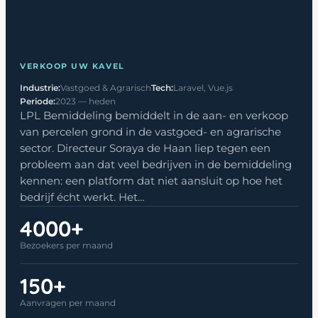
VERKOOP UW KAVEL
Industrie:
Vastgoed & Agrarisch
Tech:
Laravel, Vue.js
Periode:
2023 — heden
LPL Bemiddeling bemiddelt in de aan- en verkoop
van percelen grond in de vastgoed- en agrarische
sector. Directeur Soraya de Haan liep tegen een
probleem aan dat veel bedrijven in de bemiddeling
kennen: een platform dat niet aansluit op hoe het
bedrijf écht werkt. Het…
4000+
Bezoekers per maand
150+
Aanvragen per maand